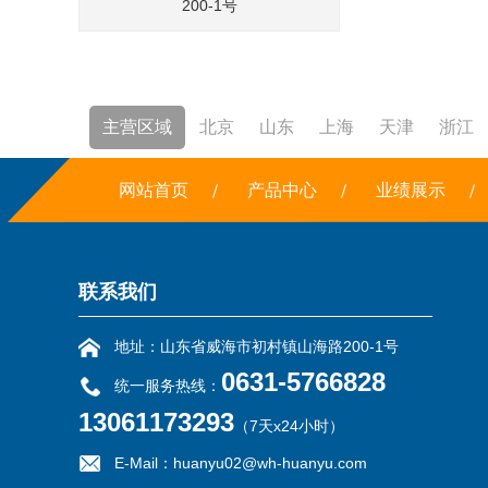
200-1号
主营区域
北京
山东
上海
天津
浙江
焚烧炉
网站首页
铣边机
干冰
产品中心
露点仪
三恒系统
业绩展示
联系我们
地址：山东省威海市初村镇山海路200-1号
0631-5766828
统一服务热线：
13061173293
（7天x24小时）
E-Mail：huanyu02@wh-huanyu.com