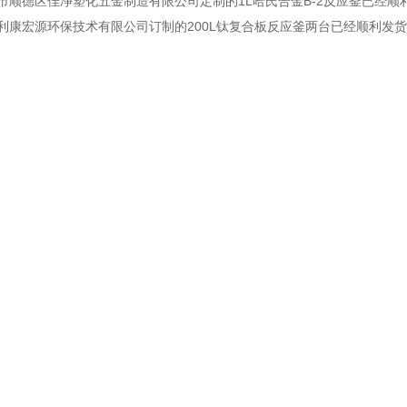
市顺德区佳净塑化五金制造有限公司定制的1L哈氏合金B-2反应釜已经顺
利康宏源环保技术有限公司订制的200L钛复合板反应釜两台已经顺利发货