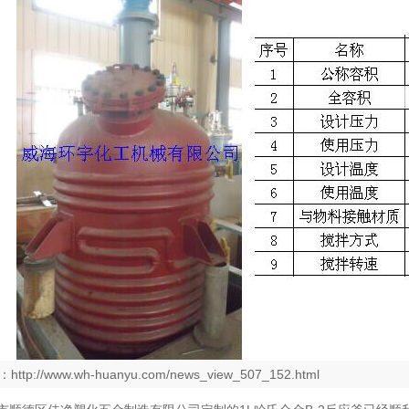
：
http://www.wh-huanyu.com/news_view_507_152.html