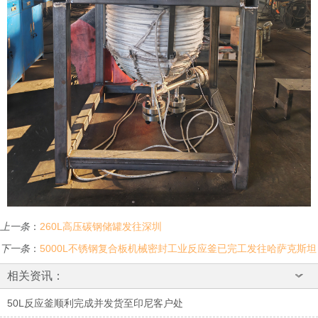
上一条
：
260L高压碳钢储罐发往深圳
下一条
：
5000L不锈钢复合板机械密封工业反应釜已完工发往哈萨克斯坦
相关资讯：
50L反应釜顺利完成并发货至印尼客户处