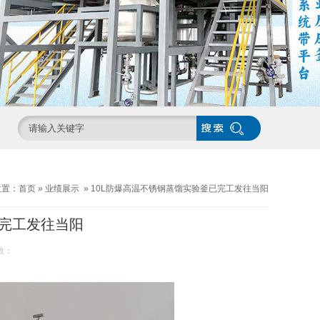
位置：
首页
»
业绩展示
»
10L防爆高温不锈钢蒸馏实验釜已完工发往当阳
已完工发往当阳
数：