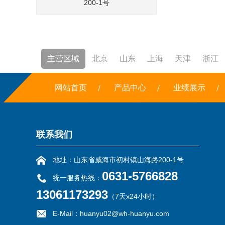
200-1号
主营区域
北京
山东
上海
天津
浙江
焚烧炉
网站首页
铣边机
干冰
产品中心
露点仪
三恒系统
业绩展示
联系我们
地址：山东省威海市初村镇山海路200-1号
0631-5766828
统一服务热线：
13061173293
（7天x24小时）
E-Mail：huanyu02@wh-huanyu.com