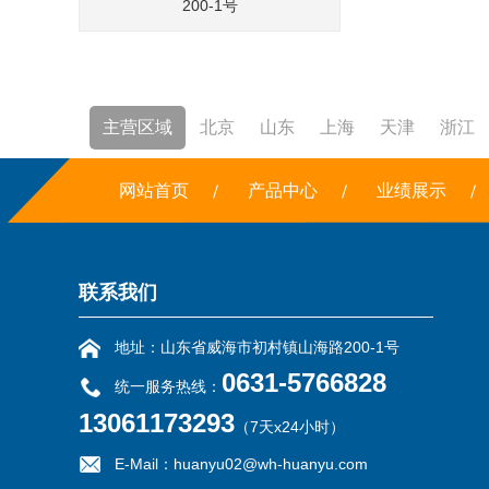
200-1号
主营区域
北京
山东
上海
天津
浙江
焚烧炉
网站首页
铣边机
干冰
产品中心
露点仪
三恒系统
业绩展示
联系我们
地址：山东省威海市初村镇山海路200-1号
0631-5766828
统一服务热线：
13061173293
（7天x24小时）
E-Mail：huanyu02@wh-huanyu.com